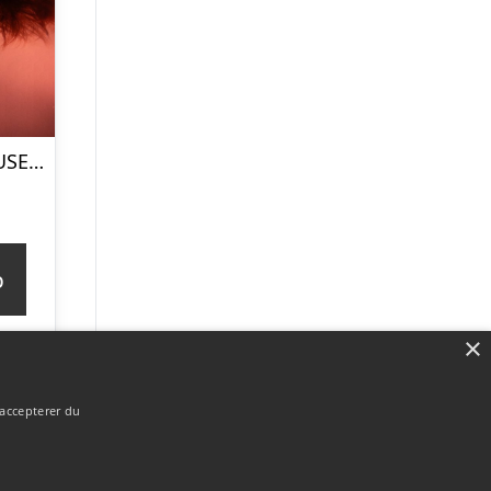
Floating hos PAUSE recovery studio
p
×
 accepterer du