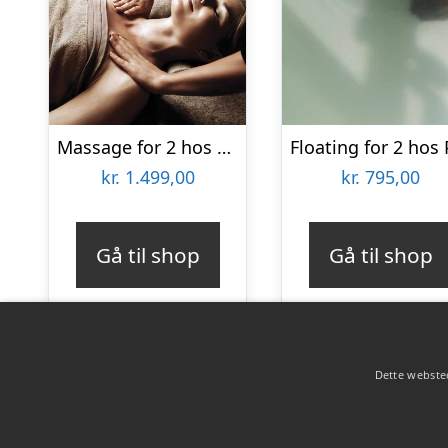
Massage for 2 hos Helle Thorup
kr.
1.499,00
kr.
795,00
Gå til shop
Gå til shop
Dette websted