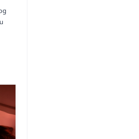
 og
du